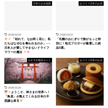
日本のまめ知識
おススメ日本のお店
2026.03.20
2026.03.20
「枯れて、なお咲く花に、私
「札幌のおにぎりで旅がもっと特
たちはなぜ心を奪われるのか」──
別に！地元ブロガーが厳選した絶
日本人が愛してやまないドライフ
品5選」
ラワーの魔法
おすすめ観光ルート
おススメ日本のお店
2026.03.20
ようこそ、神さまの世界へ！
「鳥居」が教えてくれる日本の不
思議な扉