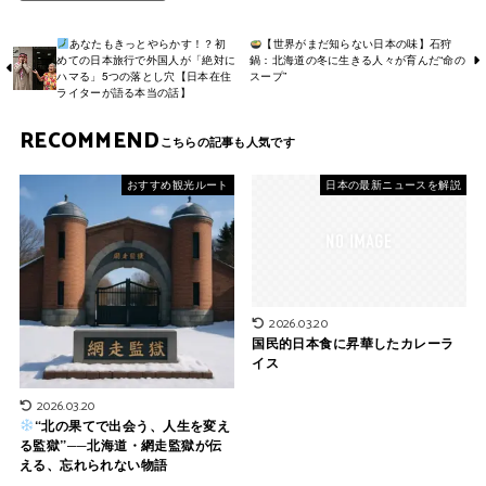
あなたもきっとやらかす！？初
【世界がまだ知らない日本の味】石狩
めての日本旅行で外国人が「絶対に
鍋：北海道の冬に生きる人々が育んだ“命の
ハマる」5つの落とし穴【日本在住
スープ”
ライターが語る本当の話】
RECOMMEND
おすすめ観光ルート
日本の最新ニュースを解説
2026.03.20
国民的日本食に昇華したカレーラ
イス
2026.03.20
“北の果てで出会う、人生を変え
る監獄”──北海道・網走監獄が伝
える、忘れられない物語