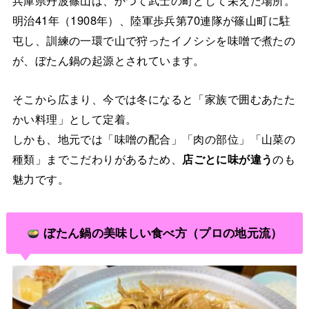
兵庫県丹波篠山は、かつて武士の町として栄えた場所。
明治41年（1908年）、陸軍歩兵第70連隊が篠山町に駐
屯し、訓練の一環で山で狩ったイノシシを味噌で煮たの
が、ぼたん鍋の起源とされています。
そこから広まり、今では冬になると「家族で囲むあたた
かい料理」として定着。
しかも、地元では「味噌の配合」「肉の部位」「山菜の
種類」までこだわりがあるため、
店ごとに味が違う
のも
魅力です。
ぼたん鍋の美味しい食べ方（プロの地元流）