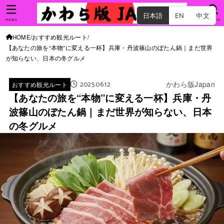
日本語
EN
中文
MENU
SEARCH
HOME
おすすめ観光ルート
【あなたの旅を“本物”に変える一杯】兵庫・丹波篠山のぼたん鍋｜まだ世界
が知らない、日本の冬グルメ
2025.06.12
かわら版Japan
おすすめ観光ルート
【あなたの旅を“本物”に変える一杯】兵庫・丹
波篠山のぼたん鍋｜まだ世界が知らない、日本
の冬グルメ