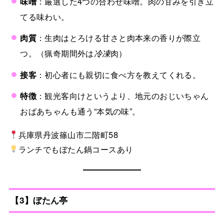
味噌
：厳選した4つの合わせ味噌。肉の甘みを引き立
てる味わい。
肉質
：生肉はとろける甘さと肉本来の香りが際立
つ。（猟奇期間外は
冷凍
肉）
接客
：初心者にも親切に食べ方を教えてくれる。
特徴
：観光客向けというより、地元のおじいちゃん
おばあちゃんも通う“本気の味”。
兵庫県丹波篠山市二階町58
ランチでもぼたん鍋コースあり
【3】ぼたん亭