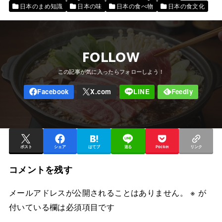
日本のまめ知識
日本の味
日本の食べ物
日本の食文化
FOLLOW
ポスト
シェア
はてブ
送る
Pocket
リンク
コメントを残す
メールアドレスが公開されることはありません。
※
が
付いている欄は必須項目です