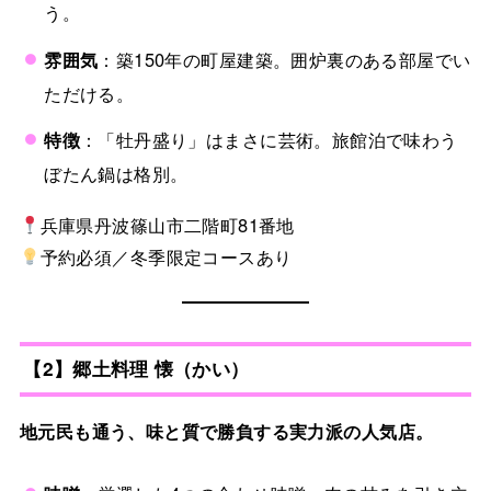
う。
雰囲気
：築150年の町屋建築。囲炉裏のある部屋でい
ただける。
特徴
：「牡丹盛り」はまさに芸術。旅館泊で味わう
ぼたん鍋は格別。
兵庫県丹波篠山市二階町81番地
予約必須／冬季限定コースあり
【2】郷土料理 懐（かい）
地元民も通う、味と質で勝負する実力派の人気店。