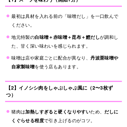
最初は具材を入れる前の「味噌だし」を一口飲んで
ください。
地元特製の
白味噌＋赤味噌＋昆布＋鰹だし
が調和し
た、甘く深い味わいを感じられます。
味噌は店や家庭ごとに配合が異なり、
丹波栗味噌や
自家製味噌
を使う店もあります。
【2】イノシシ肉をしゃぶしゃぶ風に（2〜3枚ず
つ）
猪肉は
加熱しすぎると硬くなりやすい
ため、
だしに
くぐらせる程度
で引き上げるのがコツ。