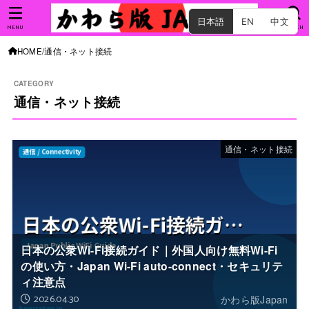
日本語
EN
中文
MENU
SEARCH
HOME
通信・ネット接続
通信・ネット接続
通信・ネット接続
日本の公衆Wi-Fi接続ガイド｜外国人向け無料Wi-Fi
の使い方・Japan Wi-Fi auto-connect・セキュリテ
ィ注意点
2026.04.30
かわら版Japan