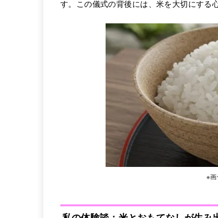
す。この儀式の背後には、米を大切にする
※
私の体験談：米とおもてなしが生み