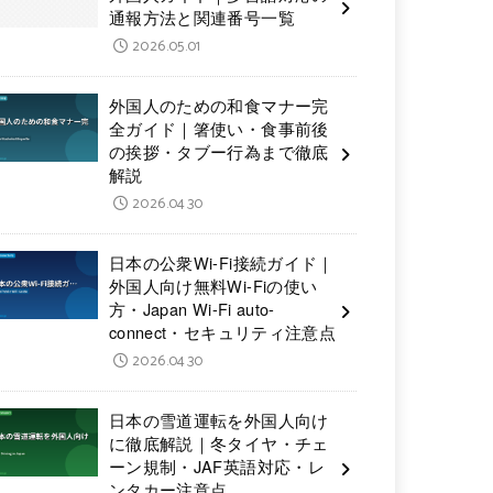
通報方法と関連番号一覧
2026.05.01
外国人のための和食マナー完
全ガイド｜箸使い・食事前後
の挨拶・タブー行為まで徹底
解説
2026.04.30
日本の公衆Wi-Fi接続ガイド｜
外国人向け無料Wi-Fiの使い
方・Japan Wi-Fi auto-
connect・セキュリティ注意点
2026.04.30
日本の雪道運転を外国人向け
に徹底解説｜冬タイヤ・チェ
ーン規制・JAF英語対応・レ
ンタカー注意点