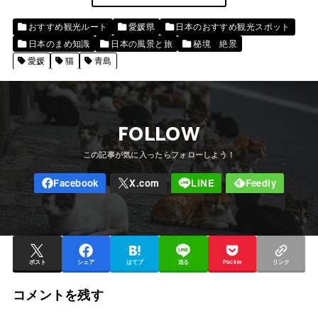
おすすめ観光ルート
愛媛県
日本のおすすめ観光スポット
日本のまめ知識
日本の風景と旅
秘境 絶景
愛媛
猫
青島
FOLLOW
ポスト
シェア
はてブ
送る
Pocket
リンク
コメントを残す