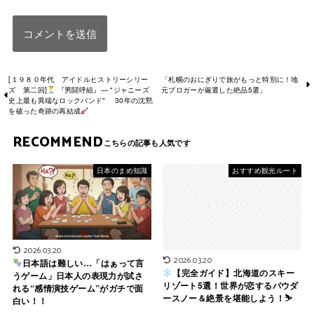
[１９８０年代 アイドルヒストリーシリー
「札幌のおにぎりで旅がもっと特別に！地
ズ 第二回]
『男闘呼組』— "ジャニーズ
元ブロガーが厳選した絶品5選」
史上最も異端なロックバンド" 30年の沈黙
を破った奇跡の再結成
RECOMMEND
日本のまめ知識
おすすめ観光ルート
2026.03.20
2026.03.20
日本語は難しい…「はぁって言
【完全ガイド】北海道のスキー
うゲーム」日本人の表現力が試さ
リゾート5選！世界が恋するパウダ
れる“感情演技ゲーム”がガチで面
ースノー＆絶景を堪能しよう！⛷
白い！！