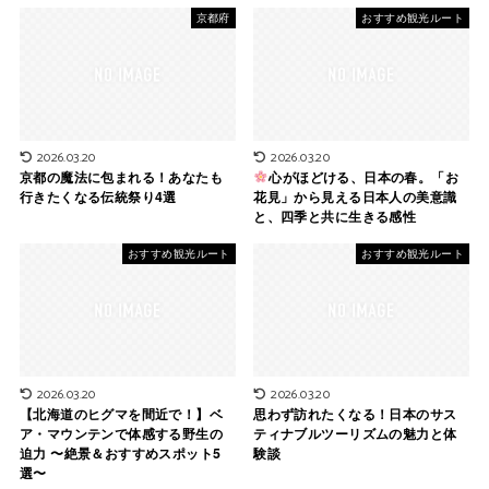
京都府
おすすめ観光ルート
2026.03.20
2026.03.20
京都の魔法に包まれる！あなたも
心がほどける、日本の春。「お
行きたくなる伝統祭り4選
花見」から見える日本人の美意識
と、四季と共に生きる感性
おすすめ観光ルート
おすすめ観光ルート
2026.03.20
2026.03.20
【北海道のヒグマを間近で！】ベ
思わず訪れたくなる！日本のサス
ア・マウンテンで体感する野生の
ティナブルツーリズムの魅力と体
迫力 〜絶景＆おすすめスポット5
験談
選〜