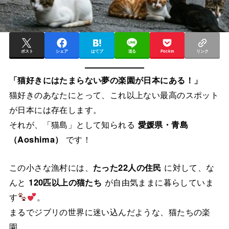
ポスト
シェア
はてブ
送る
Pocket
リンク
「猫好きにはたまらない夢の楽園が日本にある！」
猫好きのあなたにとって、これ以上ない最高のスポット
が日本には存在します。
それが、「猫島」として知られる
愛媛県・青島
（Aoshima）
です！
この小さな漁村には、
たった22人の住民
に対して、な
んと
120匹以上の猫たち
が自由気ままに暮らしていま
す
。
まるでジブリの世界に迷い込んだような、猫たちの楽
園。