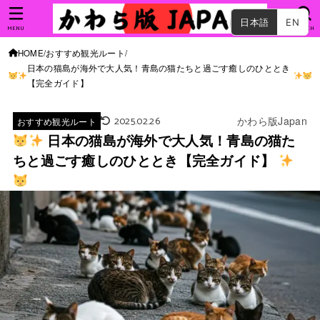
日本語
EN
MENU
SEARCH
HOME
おすすめ観光ルート
日本の猫島が海外で大人気！青島の猫たちと過ごす癒しのひととき
【完全ガイド】
2025.02.26
かわら版Japan
おすすめ観光ルート
日本の猫島が海外で大人気！青島の猫た
ちと過ごす癒しのひととき【完全ガイド】