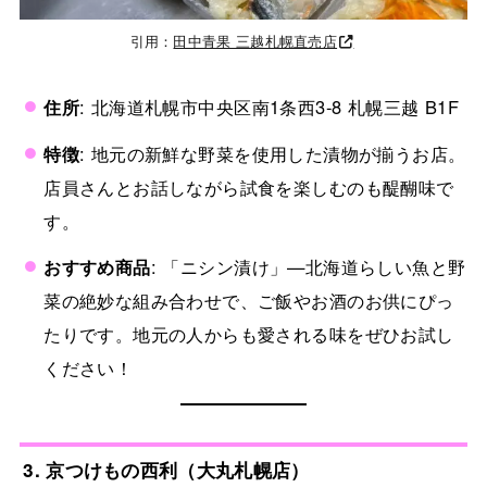
引用：
田中青果 三越札幌直売店
住所
: 北海道札幌市中央区南1条西3-8 札幌三越 B1F
特徴
: 地元の新鮮な野菜を使用した漬物が揃うお店。
店員さんとお話しながら試食を楽しむのも醍醐味で
す。
おすすめ商品
: 「ニシン漬け」—北海道らしい魚と野
菜の絶妙な組み合わせで、ご飯やお酒のお供にぴっ
たりです。地元の人からも愛される味をぜひお試し
ください！
3. 京つけもの西利（大丸札幌店）