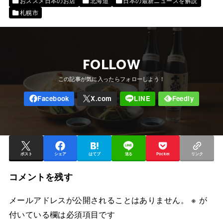
おススメ日本のお店
北海道
日本の最新ニュースを解説
札幌市
FOLLOW
ポスト
シェア
はてブ
送る
Pocket
リンク
コメントを残す
メールアドレスが公開されることはありません。
※
が
付いている欄は必須項目です