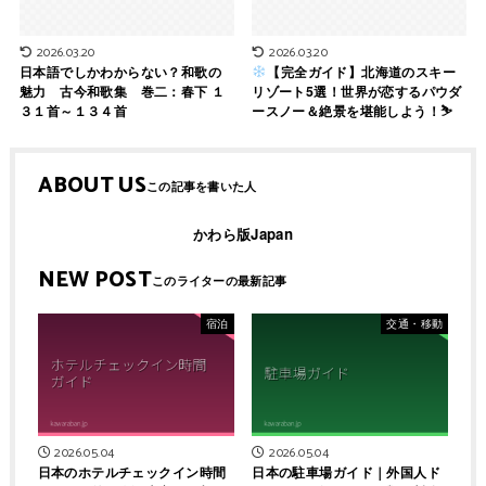
2026.03.20
2026.03.20
日本語でしかわからない？和歌の
【完全ガイド】北海道のスキー
魅力 古今和歌集 巻二：春下 １
リゾート5選！世界が恋するパウダ
３１首～１３４首
ースノー＆絶景を堪能しよう！⛷
ABOUT US
かわら版Japan
NEW POST
宿泊
交通・移動
2026.05.04
2026.05.04
日本のホテルチェックイン時間
日本の駐車場ガイド｜外国人ド