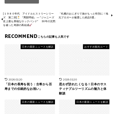
[１９８０年代 アイドルヒストリーシリー
「札幌のおにぎりで旅がもっと特別に！地
ズ 第二回]
『男闘呼組』— "ジャニーズ
元ブロガーが厳選した絶品5選」
史上最も異端なロックバンド" 30年の沈黙
を破った奇跡の再結成
RECOMMEND
日本の最新ニュースを解説
おすすめ観光ルート
2026.03.20
2026.03.20
「日本の長寿を祝う：古希から百
思わず訪れたくなる！日本のサス
寿までの伝統的なお祝い」
ティナブルツーリズムの魅力と体
験談
日本の最新ニュースを解説
日本の最新ニュースを解説