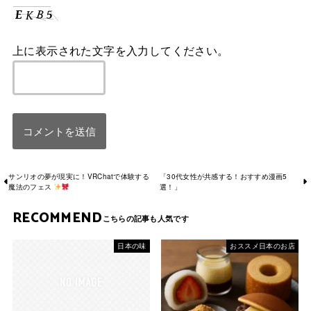
上に表示された文字を入力してください。
サンリオの夢が現実に！VRChatで体験する
「30代女性が共感する！おすすめ漫画5
魔法のフェス
選！」
RECOMMEND
日本の味
おススメ日本のお店