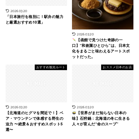
2026.03.20
「日本旅行を格別に！駅弁の魅力
と厳選おすすめ10選」
2026.03.20
【函館で見つけた奇跡の一
口】“和創菓ひとひら”は、日本文
化をまるごと味わえるアートスポ
ットだった。
おすすめ観光ルート
おススメ日本のお店
2026.03.20
2026.03.20
【北海道のヒグマを間近で！】ベ
【世界がまだ知らない日本の
ア・マウンテンで体感する野生の
味】石狩鍋：北海道の冬に生きる
迫力 〜絶景＆おすすめスポット5
人々が育んだ“命のスープ”
選〜