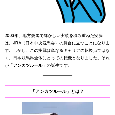
2003年、地方競馬で輝かしい実績を積み重ねた安藤
は、JRA（日本中央競馬会）の舞台に立つことになりま
す。しかし、この挑戦は単なるキャリアの転換点ではな
く、日本競馬界全体にとっての転機となりました。それ
が「
アンカツルール
」の誕生です。
「アンカツルール」とは？