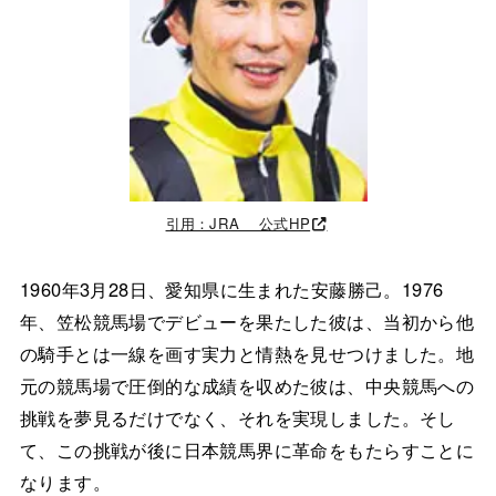
引用：JRA 公式HP
1960年3月28日、愛知県に生まれた安藤勝己。1976
年、笠松競馬場でデビューを果たした彼は、当初から他
の騎手とは一線を画す実力と情熱を見せつけました。地
元の競馬場で圧倒的な成績を収めた彼は、中央競馬への
挑戦を夢見るだけでなく、それを実現しました。そし
て、この挑戦が後に日本競馬界に革命をもたらすことに
なります。