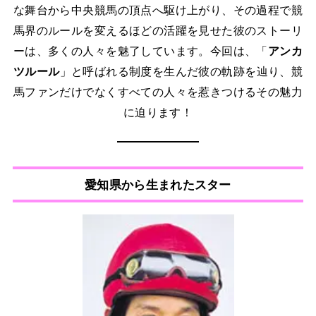
な舞台から中央競馬の頂点へ駆け上がり、その過程で競
馬界のルールを変えるほどの活躍を見せた彼のストーリ
ーは、多くの人々を魅了しています。今回は、「
アンカ
ツルール
」と呼ばれる制度を生んだ彼の軌跡を辿り、競
馬ファンだけでなくすべての人々を惹きつけるその魅力
に迫ります！
愛知県から生まれたスター