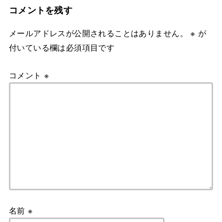
コメントを残す
メールアドレスが公開されることはありません。
※
が
付いている欄は必須項目です
コメント
※
名前
※