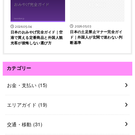
2026.05.03
2026.05.04
日本の土足禁止マナー完全ガイ
日本のおみやげ完全ガイド｜空
ド｜外国人が玄関で迷わない判
港で買える定番商品と外国人観
断基準
光客が後悔しない選び方
カテゴリー
お金・支払い
(15)
エリアガイド
(19)
交通・移動
(31)