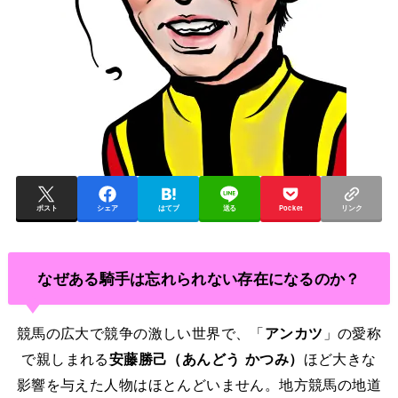
ポスト
シェア
はてブ
送る
Pocket
リンク
なぜある騎手は忘れられない存在になるのか？
競馬の広大で競争の激しい世界で、「
アンカツ
」の愛称
で親しまれる
安藤勝己（あんどう かつみ）
ほど大きな
影響を与えた人物はほとんどいません。地方競馬の地道