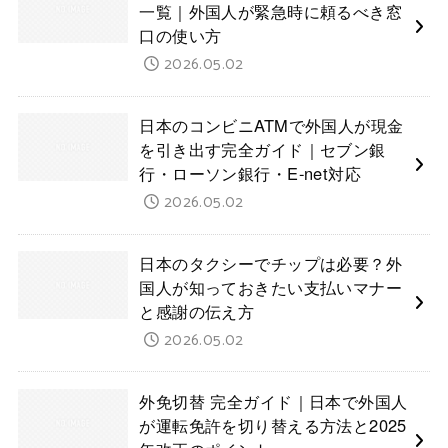
一覧｜外国人が緊急時に頼るべき窓
口の使い方
2026.05.02
日本のコンビニATMで外国人が現金
を引き出す完全ガイド｜セブン銀
行・ローソン銀行・E-net対応
2026.05.02
日本のタクシーでチップは必要？外
国人が知っておきたい支払いマナー
と感謝の伝え方
2026.05.02
外免切替 完全ガイド｜日本で外国人
が運転免許を切り替える方法と2025