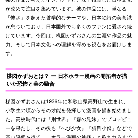
が改めて注目を集めています。彼の作品には、単なる
「怖さ」を超えた哲学的なテーマや、日本独特の美意識
が息づいており、日本国外でも多くのファンに愛され続
けています。今回は、楳図かずおさんの生涯や作品の魅
力、そして日本文化への理解を深める視点をお届けしま
す。
楳図かずおとは？ ー 日本ホラー漫画の開拓者が描
いた恐怖と美の融合
楳図かずおさんは1936年に和歌山県高野山で生まれ、
小学生の頃からその才能を発揮して漫画を描き始めまし
た。高校時代には『別世界』『森の兄妹』でプロデビュ
ーを果たし、その後も『へび少女』『猫目小僧』などで
高い評価を得て、「ホラー漫画の神様」と称されるまで