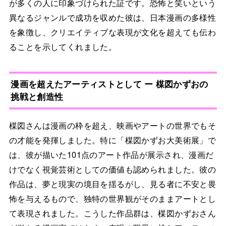
が多くの人に印象づけられた証です。恐怖と笑いという
異なるジャンルで成功を収めた彼は、日本漫画の多様性
を象徴し、クリエイティブな表現が文化を超えても伝わ
ることを示してくれました。
漫画を超えたアーティストとして ー 楳図かずおの
挑戦と創造性
楳図さんは漫画の枠を超え、映画やアートの世界でもそ
の才能を発揮しました。特に「楳図かずお大美術展」で
は、彼が描いた101点のアート作品が展示され、漫画だ
けでなく視覚芸術としての価値も認められました。彼の
作品は、夢と現実の境目を揺るがし、見る者に不安と畏
怖を与えるもので、独特の世界観がそのままアートとし
て表現されました。こうした作品群は、楳図かずおさん