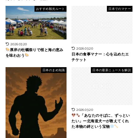
おすすめ観光ルート
日本でのマナー
2026.03.20
2026.03.20
厚岸の牡蠣祭りで桜と海の恵み
日本の食事マナー：心を込めたエ
を味わおう
チケット
日本のまめ知識
日本の最新ニュースを解説
2026.03.20
「あなたのそばに、ずっとい
たい」ー北海道犬ーが教えてくれ
た本物の絆という宝物