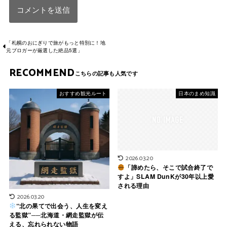
「札幌のおにぎりで旅がもっと特別に！地
元ブロガーが厳選した絶品5選」
RECOMMEND
おすすめ観光ルート
日本のまめ知識
2026.03.20
「諦めたら、そこで試合終了で
すよ」SLAM DunKが30年以上愛
される理由
2026.03.20
“北の果てで出会う、人生を変え
る監獄”──北海道・網走監獄が伝
える、忘れられない物語