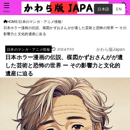
日本語
EN
MENU
SEARCH
HOME
日本のマンガ・アニメ情報
日本ホラー漫画の伝説、楳図かずおさんがが遺した芸術と恐怖の世界 ー その
影響力と文化的遺産に迫る
2024.11.10
かわら版Japan
日本のマンガ・アニメ情報
日本ホラー漫画の伝説、楳図かずおさんがが遺
した芸術と恐怖の世界 ー その影響力と文化的
遺産に迫る