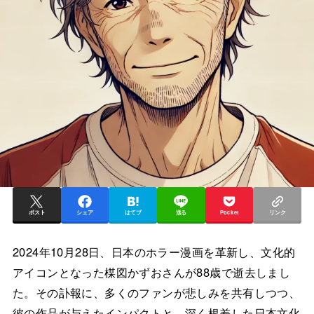
ポスト
シェア
はてブ
送る
Pocket
リンク
2024年10月28日、日本のホラー漫画を革新し、文化的
アイコンとなった楳図かずおさんが88歳で逝去しまし
た。その訃報に、多くのファンが悲しみを共有しつつ、
彼の作品が与えたインパクトと、深く根差した日本文化