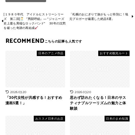
[１９８０年代 アイドルヒストリーシリー
「札幌のおにぎりで旅がもっと特別に！地
ズ 第二回]
『男闘呼組』— "ジャニーズ
元ブロガーが厳選した絶品5選」
史上最も異端なロックバンド" 30年の沈黙
を破った奇跡の再結成
RECOMMEND
日本のアニメ作品
おすすめ観光ルート
2026.03.20
2026.03.20
「30代女性が共感する！おすすめ
思わず訪れたくなる！日本のサス
漫画5選！」
ティナブルツーリズムの魅力と体
験談
おススメ日本のお店
日本のまめ知識