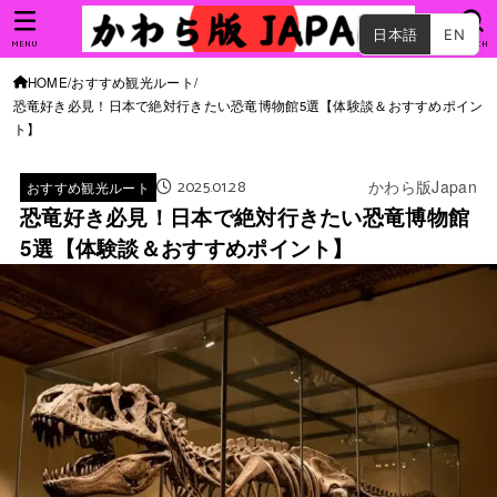
日本語
EN
MENU
SEARCH
HOME
おすすめ観光ルート
恐竜好き必見！日本で絶対行きたい恐竜博物館5選【体験談＆おすすめポイン
ト】
2025.01.28
かわら版Japan
おすすめ観光ルート
恐竜好き必見！日本で絶対行きたい恐竜博物館
5選【体験談＆おすすめポイント】