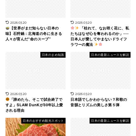
2026.03.20
2026.03.20
【世界がまだ知らない日本の
「枯れて、なお咲く花に、私
味】石狩鍋：北海道の冬に生きる
たちはなぜ心を奪われるのか」──
人々が育んだ“命のスープ”
日本人が愛してやまないドライフ
ラワーの魔法
日本のまめ知識
日本の最新ニュースを解説
2026.03.20
2026.03.20
「諦めたら、そこで試合終了で
日本語でしかわからない？和歌の
すよ」SLAM DunKが30年以上愛
音韻とリズムの美しさ第５弾
される理由
日本のおすすめ観光スポット
日本の最新ニュースを解説