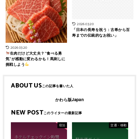
2026.03.20
「日本の長寿を祝う：古希から百
寿までの伝統的なお祝い」
2026.03.20
生肉だけど大丈夫？“食べる勇
気”が感動に変わるかも！馬刺しに
挑戦しよう
ABOUT US
かわら版Japan
NEW POST
宿泊
交通・移動