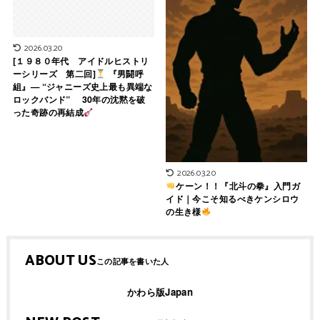
2026.03.20
[１９８０年代 アイドルヒストリ
ーシリーズ 第二回]
『男闘呼
組』— “ジャニーズ史上最も異端な
ロックバンド” 30年の沈黙を破
った奇跡の再結成
2026.03.20
ケーン！！『北斗の拳』入門ガ
イド｜今こそ知るべきケンシロウ
の生き様
ABOUT US
かわら版Japan