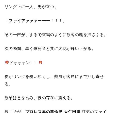
リング上に一人、男が立つ。
「
ファイアァァァーーー！！！
」
その一声が、まるで雷鳴のように観客の魂を揺さぶる。
次の瞬間、轟く爆発音と共に火花が舞い上がる。
ドォォォン！！
炎がリングを覆い尽くし、熱風が客席にまで押し寄せ
る。
観衆は息を呑み、彼の存在に震える。
彼こそが、
プロレス界の革命児 大仁田厚
狂気のファイ