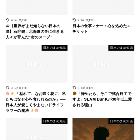
2026.03.20
2026.03.20
【世界がまだ知らない日本の
日本の食事マナー：心を込めたエ
味】石狩鍋：北海道の冬に生きる
チケット
人々が育んだ“命のスープ”
日本のまめ知識
日本のまめ知識
2026.03.20
2026.03.20
「枯れて、なお咲く花に、私
「諦めたら、そこで試合終了で
たちはなぜ心を奪われるのか」──
すよ」SLAM DunKが30年以上愛
日本人が愛してやまないドライフ
される理由
ラワーの魔法
日本のまめ知識
日本のまめ知識