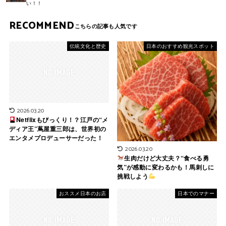
い！！
RECOMMEND
伝統文化と歴史
日本のおすすめ観光スポット
2026.03.20
Netflixもびっくり！？江戸の“メ
ディア王”蔦屋重三郎は、世界初の
エンタメプロデューサーだった！
2026.03.20
生肉だけど大丈夫？“食べる勇
気”が感動に変わるかも！馬刺しに
挑戦しよう
おススメ日本のお店
日本でのマナー