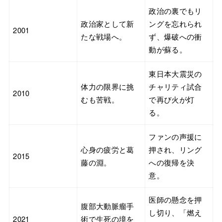
政治の裏でもリ
政治家として新
ングを忘れられ
2001
たな戦場へ。
ず、爆破への衝
動が蘇る。
東日本大震災の
体力の限界に挑
チャリティ試合
2010
むも苦戦。
で再び火が灯
る。
ファンの声援に
心身の疲労と葛
押され、リング
2015
藤の淵。
への復帰を決
意。
医師の懸念を押
腹部大動脈瘤手
し切り、「燃え
2021
術で生死の境を