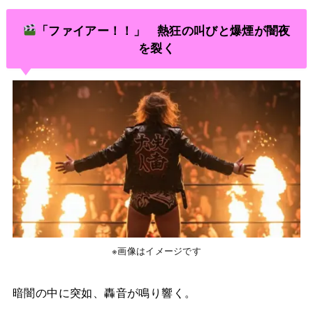
「ファイアー！！」 熱狂の叫びと爆煙が闇夜
を裂く
※画像はイメージです
暗闇の中に突如、轟音が鳴り響く。