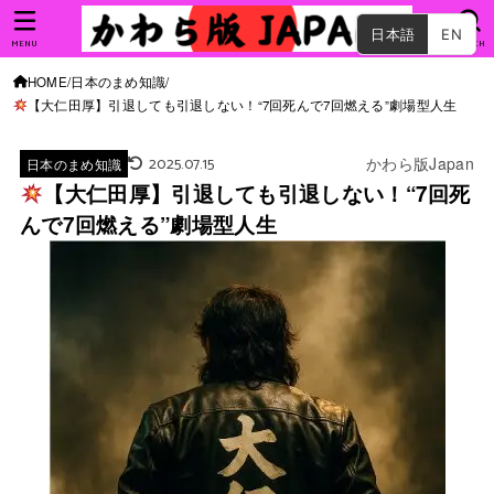
日本語
EN
MENU
SEARCH
HOME
日本のまめ知識
【大仁田厚】引退しても引退しない！“7回死んで7回燃える”劇場型人生
2025.07.15
かわら版Japan
日本のまめ知識
【大仁田厚】引退しても引退しない！“7回死
んで7回燃える”劇場型人生