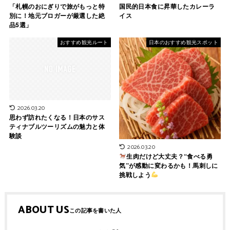
「札幌のおにぎりで旅がもっと特
国民的日本食に昇華したカレーラ
別に！地元ブロガーが厳選した絶
イス
品5選」
おすすめ観光ルート
日本のおすすめ観光スポット
2026.03.20
思わず訪れたくなる！日本のサス
ティナブルツーリズムの魅力と体
験談
2026.03.20
生肉だけど大丈夫？“食べる勇
気”が感動に変わるかも！馬刺しに
挑戦しよう
ABOUT US