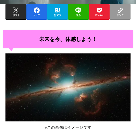
ポスト
シェア
はてブ
送る
Pocket
リンク
未来を今、体感しよう！
※この画像はイメージです