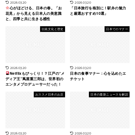
2026.03.20
2026.03.20
心がほどける、日本の春。「お
「日本旅行を格別に！駅弁の魅力
花見」から見える日本人の美意識
と厳選おすすめ10選」
と、四季と共に生きる感性
伝統文化と歴史
日本でのマナー
2026.03.20
2026.03.20
Netflixもびっくり！？江戸の“メ
日本の食事マナー：心を込めたエ
ディア王”蔦屋重三郎は、世界初の
チケット
エンタメプロデューサーだった！
おススメ日本のお店
日本の最新ニュースを解説
2026.03.20
2026.03.20